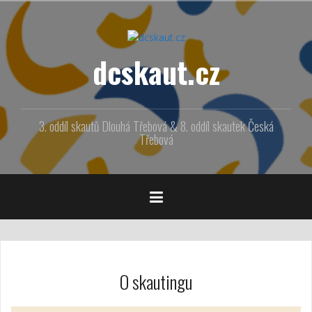
Přejít
k
obsahu
webu
dcskaut.cz
3. oddíl skautů Dlouhá Třebová & 8. oddíl skautek Česká
Třebová
O skautingu