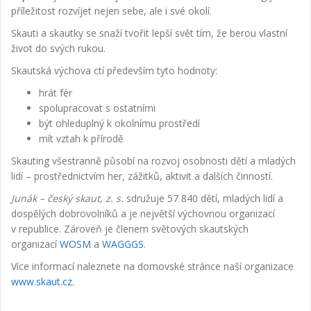
příležitost rozvíjet nejen sebe, ale i své okolí.
Skauti a skautky se snaží tvořit lepší svět tím, že berou vlastní
život do svých rukou.
Skautská výchova ctí především tyto hodnoty:
hrát fér
spolupracovat s ostatními
být ohleduplný k okolnímu prostředí
mít vztah k přírodě
Skauting všestranně působí na rozvoj osobnosti dětí a mladých
lidí – prostřednictvím her, zážitků, aktivit a dalších činností.
Junák – český skaut, z. s.
sdružuje 57 840 dětí, mladých lidí a
dospělých dobrovolníků a je největší výchovnou organizací
v republice. Zároveň je členem světových skautských
organizací
WOSM
a
WAGGGS
.
Více informací naleznete na domovské stránce naší organizace
www.skaut.cz
.